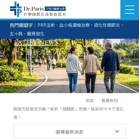
熱門關鍵字：
PRP注射
、
血小板濃縮治療
、
退化性關節炎
、
立即搜尋
醫美部門
生髮部門
五十肩
、
髖骨退化
SEARCH
LATEST NEWS
關於巴黎國際
最新消息
推薦分院
醫療團隊
首頁
醫療新知
服務項目
報復性旅遊走到痛？搶救「髖關節」危機，鼠蹊部卡卡不是拉
傷！
榮耀與紀錄
醫療新知
選擇最新消息