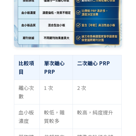
比較項
單次離心
二次離心 PRP
目
PRP
離心次
1 次
2 次
數
血小板
較低，雜
較高，純度提升
濃度
質較多