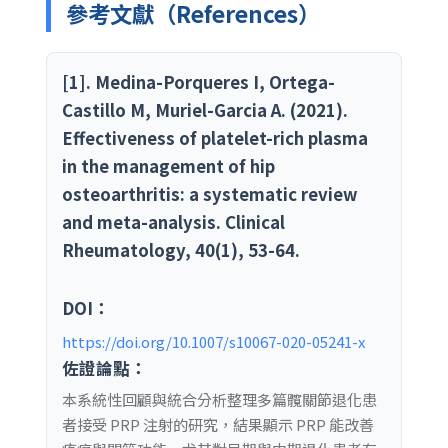
參考文獻（References）
[1]. Medina-Porqueres I, Ortega-
Castillo M, Muriel-Garcia A. (2021).
Effectiveness of platelet-rich plasma
in the management of hip
osteoarthritis: a systematic review
and meta-analysis. Clinical
Rheumatology, 40(1), 53-64.
DOI：
https://doi.org/10.1007/s10067-020-05241-x
佐證論點：
本系統性回顧與統合分析整理多篇髖關節退化患
者接受 PRP 注射的研究，結果顯示 PRP 能改善