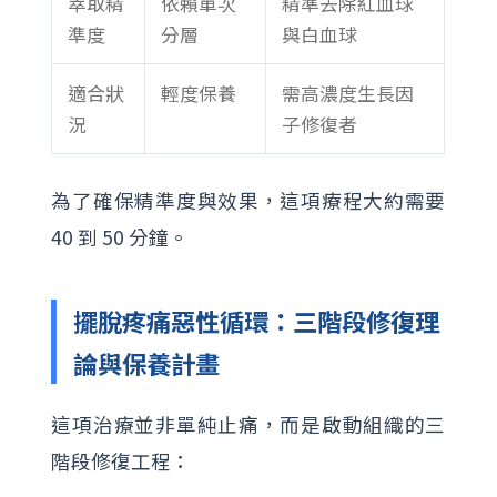
萃取精
依賴單次
精準去除紅血球
準度
分層
與白血球
適合狀
輕度保養
需高濃度生長因
況
子修復者
為了確保精準度與效果，這項療程大約需要
40 到 50 分鐘。
擺脫疼痛惡性循環：三階段修復理
論與保養計畫
這項治療並非單純止痛，而是啟動組織的三
階段修復工程：