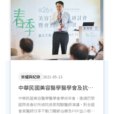
最新消息
線上預約
榮耀與紀錄
2021-05-13
中華民國美容醫學醫學會及抗老
化學術論壇
中華民國美容醫學醫學會學術年會，邀請巴黎
國際長春診所總院長鄧翔駿醫師演講，對全國
會員醫師分享不動刀關節治療及PRP血小板濃