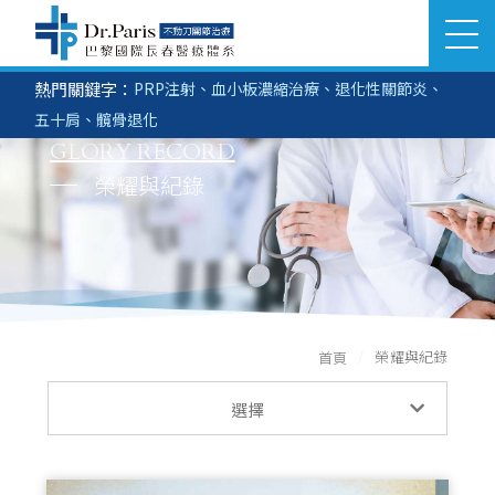
桃園醫學美容減肥診所關節注射
熱門關鍵字：
PRP注射
、
血小板濃縮治療
、
退化性關節炎
、
立即搜尋
醫美部門
生髮部門
五十肩
、
髖骨退化
SEARCH
GLORY RECORD
關於巴黎國際
榮耀與紀錄
推薦分院
醫療團隊
榮耀與紀錄
首頁
服務項目
榮耀與紀錄
選擇
榮耀與紀錄