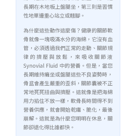
長期在木地板上盤腿坐，第三則是習慣
性地單邊重心站立或翹腳。
為什麼這些動作這麼傷？健康的關節軟
骨就像一塊吸滿水分的海綿，它沒有血
管，必須透過我們正常的走動、關節規
律的擠壓與放鬆，來吸收關節液
Synovial Fluid 中的營養。但是，當您
長期維持癱坐或盤腿這些不良姿勢時，
骨盆會產生嚴重的歪斜，關節囊被不正
常地死死扭曲與擠壓。這就像是把海綿
用力掐住不放一樣，軟骨長時間得不到
營養供應，就會開始乾癟、脆化，最後
崩解。這就是為什麼您明明在休息，關
節卻退化得比誰都快。