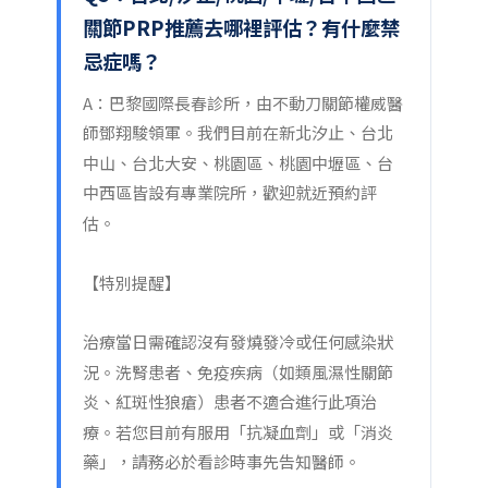
關節PRP推薦去哪裡評估？有什麼禁
忌症嗎？
A：巴黎國際長春診所，由不動刀關節權威醫
師鄧翔駿領軍。我們目前在新北汐止、台北
中山、台北大安、桃園區、桃園中壢區、台
中西區皆設有專業院所，歡迎就近預約評
估。
【特別提醒】
治療當日需確認沒有發燒發冷或任何感染狀
況。洗腎患者、免疫疾病（如類風濕性關節
炎、紅斑性狼瘡）患者不適合進行此項治
療。若您目前有服用「抗凝血劑」或「消炎
藥」，請務必於看診時事先告知醫師。