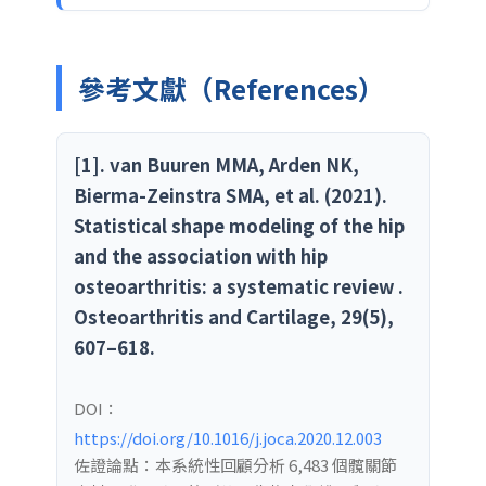
參考文獻（References）
[1]. van Buuren MMA, Arden NK,
Bierma-Zeinstra SMA, et al. (2021).
Statistical shape modeling of the hip
and the association with hip
osteoarthritis: a systematic review .
Osteoarthritis and Cartilage, 29(5),
607–618.
DOI：
https://doi.org/10.1016/j.joca.2020.12.003
佐證論點：本系統性回顧分析 6,483 個髖關節