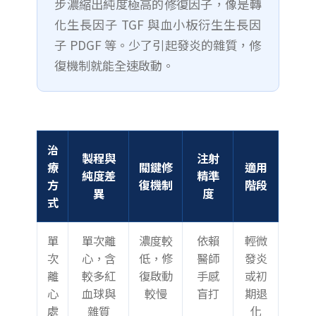
步濃縮出純度極高的修復因子，像是轉
化生長因子 TGF 與血小板衍生生長因
子 PDGF 等。少了引起發炎的雜質，修
復機制就能全速啟動。
治
製程與
注射
療
關鍵修
適用
純度差
精準
方
復機制
階段
異
度
式
單
單次離
濃度較
依賴
輕微
次
心，含
低，修
醫師
發炎
離
較多紅
復啟動
手感
或初
心
血球與
較慢
盲打
期退
處
雜質
化