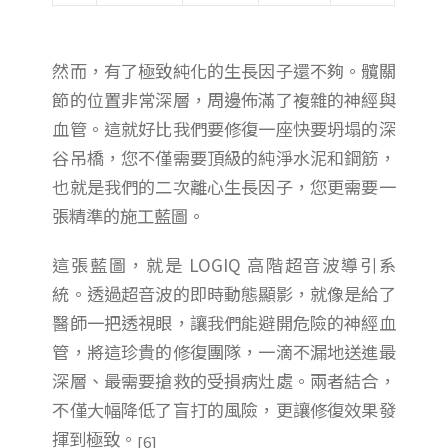
然而，有了極致純化的生長因子還不夠。髖關
節的位置非常深層，周邊佈滿了複雜的神經與
血管。這就好比我們要修復一座快要坍塌的深
谷吊橋，您不僅需要頂級的純淨水泥和鋼筋，
也就是我們的二次離心生長因子，您更需要一
張精準的施工藍圖。
這張藍圖，就是 LOGIQ 高階超音波導引系
統。透過超音波的即時動態顯影，就像是給了
醫師一把透視眼，讓我們能避開危險的神經血
管，將這珍貴的修復團隊，一滴不漏地送進最
深層、最需要搶救的受損病灶處。兩者結合，
不僅大幅降低了盲打的風險，更讓修復效果發
揮到極致。
[6]