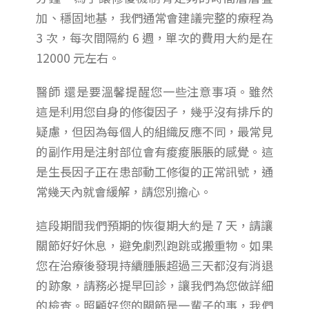
加、穩固地基，我們通常會建議完整的療程為
3 次，每次間隔約 6 週，單次的費用大約是在
12000 元左右。
醫師 還是要溫馨提醒您一些注意事項。雖然
這是利用您自身的修復因子，幾乎沒有排斥的
疑慮，但因為每個人的組織反應不同，最常見
的副作用是注射部位會有痠痠脹脹的感覺。這
是生長因子正在患部動工修復的正常訊號，通
常幾天內就會緩解，請您別擔心。
這段期間我們預期的恢復期大約是 7 天，請讓
關節好好休息，避免劇烈跑跳或搬重物。如果
您在治療後發現持續腫脹超過三天都沒有消退
的跡象，請務必提早回診，讓我們為您做詳細
的檢查。照顧好您的關節是一輩子的事，我們