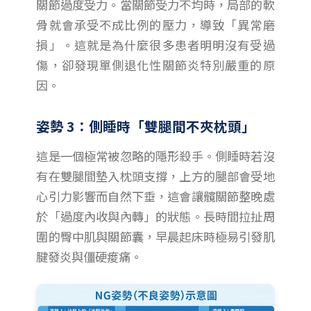
關節過度受力。當關節受力不均時，局部的軟
骨就會承受不成比例的壓力，導致「異常磨
損」。這就是為什麼很多患者明明沒有受過
傷，卻發現單側退化性關節炎特別嚴重的原
因。
姿勢 3：側睡時「雙腿間不夾枕頭」
這是一個極常被忽略的隱形殺手。側睡時若沒
有在雙腿間墊入枕頭支撐，上方的腿部會受地
心引力影響而自然下垂，這會讓髖關節整晚處
於「過度內收與內轉」的狀態。長時間拉扯周
圍的臀中肌與關節囊，早晨起床時極易引發肌
腱發炎與僵硬痠痛。