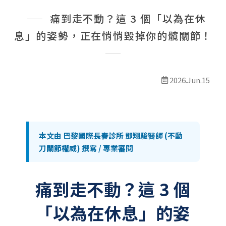
最新消息
痛到走不動？這 3 個「以為在休
線上預約
息」的姿勢，正在悄悄毀掉你的髖關節！
2026.Jun.15
本文由 巴黎國際長春診所 鄧翔駿醫師 (不動
刀關節權威) 撰寫 / 專業審閱
痛到走不動？這 3 個
「以為在休息」的姿