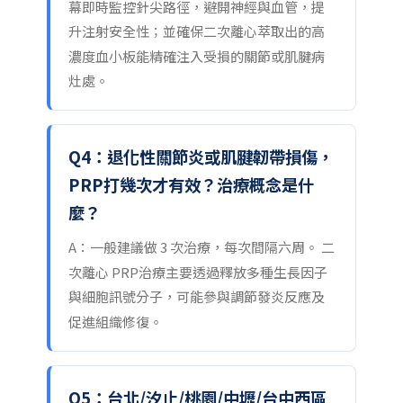
幕即時監控針尖路徑，避開神經與血管，提
升注射安全性；並確保二次離心萃取出的高
濃度血小板能精確注入受損的關節或肌腱病
灶處。
Q4：退化性關節炎或肌腱韌帶損傷，
PRP打幾次才有效？治療概念是什
麼？
A：一般建議做 3 次治療，每次間隔六周。 二
次離心 PRP治療主要透過釋放多種生長因子
與細胞訊號分子，可能參與調節發炎反應及
促進組織修復。
Q5：台北/汐止/桃園/中壢/台中西區