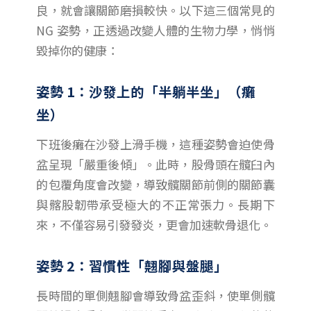
良，就會讓關節磨損較快。以下這三個常見的
NG 姿勢，正透過改變人體的生物力學，悄悄
毀掉你的健康：
姿勢 1：沙發上的「半躺半坐」（癱
坐）
下班後癱在沙發上滑手機，這種姿勢會迫使骨
盆呈現「嚴重後傾」。此時，股骨頭在髖臼內
的包覆角度會改變，導致髖關節前側的關節囊
與髂股韌帶承受極大的不正常張力。長期下
來，不僅容易引發發炎，更會加速軟骨退化。
姿勢 2：習慣性「翹腳與盤腿」
長時間的單側翹腳會導致骨盆歪斜，使單側髖