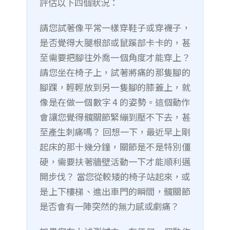
評估以下四個狀況：
請您試著像平常一樣穿鞋子或穿襪子，
是否覺得大腿根部或鼠蹊部卡卡的，甚
至需要把腳往外喬一個角度才能穿上？
請您坐在椅子上，試著將痛的那隻腳的
腳踝，輕輕放到另一隻腳的膝蓋上，就
像是在做一個數字 4 的姿勢。這個動作
會讓您覺得髖關節緊繃到壓不下去，甚
至產生刺痛嗎？ 回想一下，最近早上剛
起床的那十幾分鐘，關節是不是特別僵
硬，需要扶著牆壁活動一下才能順利邁
開步伐？ 當您從較矮的椅子站起來，或
是上下樓梯、進出車門的瞬間，髖關節
是否會有一陣突然的無力感或劇痛？