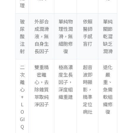
理
玻
外部合
單純物
依賴
單純
尿
成潤滑
理性潤
醫師
關節
酸
液，無
滑，無
手感
乾澀
注
自身生
細胞修
盲打
缺乏
射
長因子
復
潤滑
二
雙重精
極高濃
超音
退化
次
密離
度生長
波即
嚴
離
心，去
因子，
時顯
重、
心
除雜質
深度組
影，
急需
+
萃取純
織重建
精準
軟組
L
淨因子
定位
織修
O
病灶
復
GI
Q