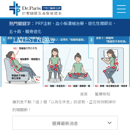
熱門關鍵字：
PRP注射
、
血小板濃縮治療
、
退化性關節炎
、
立即搜尋
醫美部門
生髮部門
五十肩
、
髖骨退化
SEARCH
LATEST NEWS
關於巴黎國際
最新消息
推薦分院
醫療團隊
首頁
醫療新知
服務項目
痛到走不動？這 3 個「以為在休息」的姿勢，正在悄悄毀掉你
的髖關節！
榮耀與紀錄
醫療新知
選擇最新消息