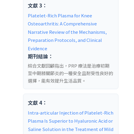
文獻 3：
Platelet-Rich Plasma for Knee 
Osteoarthritis: A Comprehensive 
Narrative Review of the Mechanisms, 
Preparation Protocols, and Clinical 
Evidence
期刊結論：
綜合文獻回顧指出，PRP 療法是治療初期
至中期膝關節炎的一種安全且耐受性良好的
選擇，能有效提升生活品質。
文獻 4：
Intra-articular Injection of Platelet-Rich 
Plasma Is Superior to Hyaluronic Acid or 
Saline Solution in the Treatment of Mild 