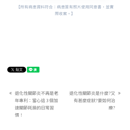
好評推薦
1分鐘前
【所有病患資料符合：病患簽有照片使用同意書，並實
點擊可查看完整評論截圖
G
點擊可查看完整評論截圖
❤
際收案。】
顧客回饋
點擊可查看完整評論截圖
點擊可查看完整評論截圖
❤
5分鐘前
❤
真實分享
2分鐘前
Google 評論
點擊可查看完整評論截圖
顧客留言
1分鐘前
3分鐘前
❤
剛剛
好評推薦
顧客回饋
1分鐘前
點擊可查看完整評論截圖
G
點擊可查看完整評論截圖
點擊可查看完整評論截圖
❤
顧客回饋
點擊可查看完整評論截圖
5分鐘前
G
❤
點擊可查看完整評論截圖
真實分享
好評推薦
剛剛
剛剛
❤
點擊可查看完整評論截圖
G
點擊可查看完整評論截圖
G
點擊可查看完整評論截圖
點擊可查看完整評論截圖
❤
❤
顧客回饋
剛剛
點擊可查看完整評論截圖
G
退化性關節炎不再是老
退化性關節炎是什麼?又
年專利：當心這 3 個加
有甚麼症狀?要如何治
速關節耗損的日常習
療?
慣！