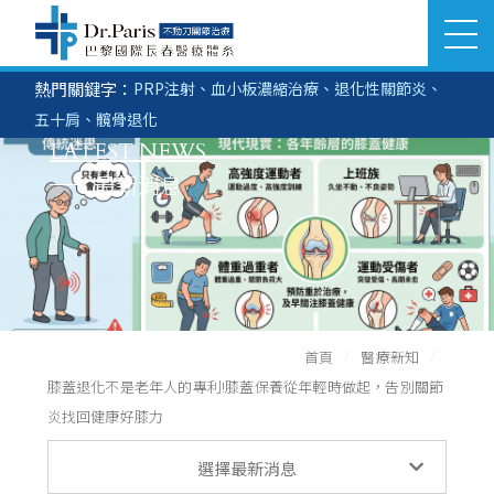
熱門關鍵字：
PRP注射
、
血小板濃縮治療
、
退化性關節炎
、
立即搜尋
醫美部門
生髮部門
五十肩
、
髖骨退化
SEARCH
LATEST NEWS
關於巴黎國際
最新消息
推薦分院
醫療團隊
首頁
醫療新知
服務項目
膝蓋退化不是老年人的專利!膝蓋保養從年輕時做起，告別關節
炎找回健康好膝力
榮耀與紀錄
醫療新知
選擇最新消息