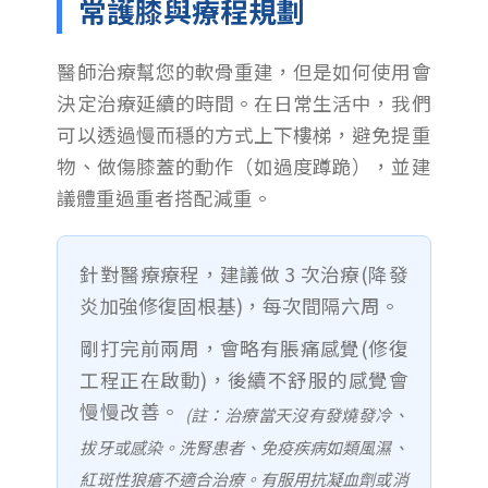
常護膝與療程規劃
醫師治療幫您的軟骨重建，但是如何使用會
決定治療延續的時間。在日常生活中，我們
可以透過慢而穩的方式上下樓梯，避免提重
物、做傷膝蓋的動作（如過度蹲跪），並建
議體重過重者搭配減重。
針對醫療療程，建議做 3 次治療(降發
炎加強修復固根基)，每次間隔六周。
剛打完前兩周，會略有脹痛感覺(修復
工程正在啟動)，後續不舒服的感覺會
慢慢改善。
(註：治療當天沒有發燒發冷、
拔牙或感染。洗腎患者、免疫疾病如類風濕、
紅斑性狼瘡不適合治療。有服用抗凝血劑或消