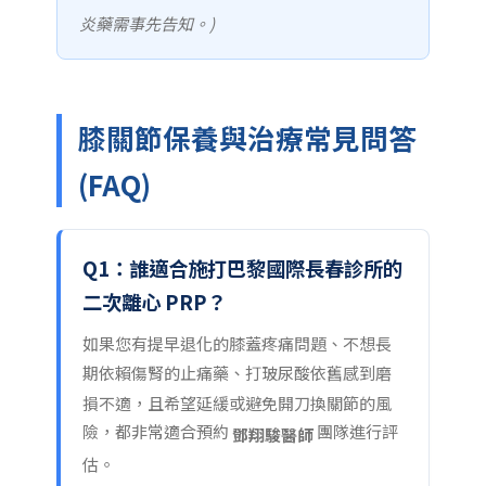
炎藥需事先告知。)
膝關節保養與治療常見問答
(FAQ)
Q1：誰適合施打巴黎國際長春診所的
二次離心 PRP？
如果您有提早退化的膝蓋疼痛問題、不想長
期依賴傷腎的止痛藥、打玻尿酸依舊感到磨
損不適，且希望延緩或避免開刀換關節的風
險，都非常適合預約
團隊進行評
鄧翔駿醫師
估。