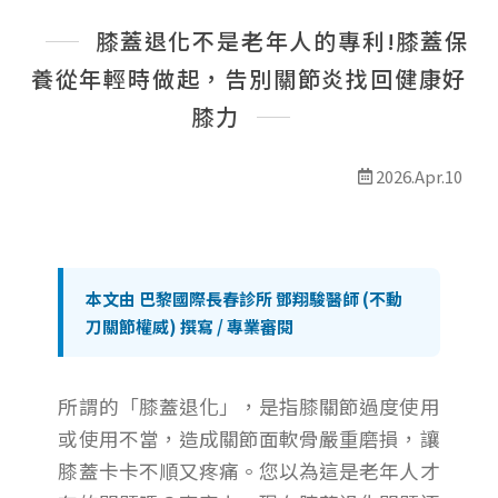
最新消息
膝蓋退化不是老年人的專利!膝蓋保
線上預約
養從年輕時做起，告別關節炎找回健康好
膝力
2026.Apr.10
本文由 巴黎國際長春診所 鄧翔駿醫師 (不動
刀關節權威) 撰寫 / 專業審閱
所謂的「膝蓋退化」，是指膝關節過度使用
或使用不當，造成關節面軟骨嚴重磨損，讓
膝蓋卡卡不順又疼痛。您以為這是老年人才