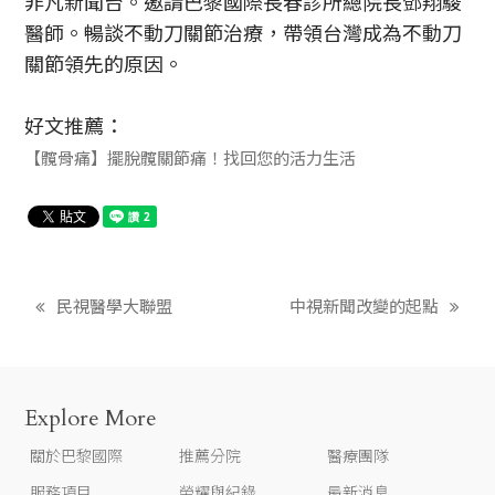
非凡新聞台。邀請巴黎國際長春診所總院長鄧翔駿
醫師。暢談不動刀關節治療，帶領台灣成為不動刀
關節領先的原因。
好文推薦：
【髖骨痛】擺脫髖關節痛！找回您的活力生活
民視醫學大聯盟
中視新聞改變的起點
Explore More
關於巴黎國際
推薦分院
醫療團隊
服務項目
榮耀與紀錄
最新消息