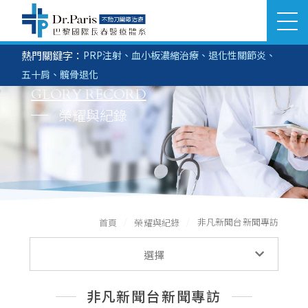
熱門關鍵字：
PRP注射
、
血小板濃縮治療
、
退化性關節炎
、
立即搜尋
醫美部門
生髮部門
五十肩
、
髖骨退化
SEARCH
GLORY RECORD
關於巴黎國際
榮耀與紀錄
推薦分院
醫療團隊
非凡新聞台新聞專訪
首頁
榮耀與紀錄
服務項目
榮耀與紀錄
選擇
榮耀與紀錄
非凡新聞台新聞專訪