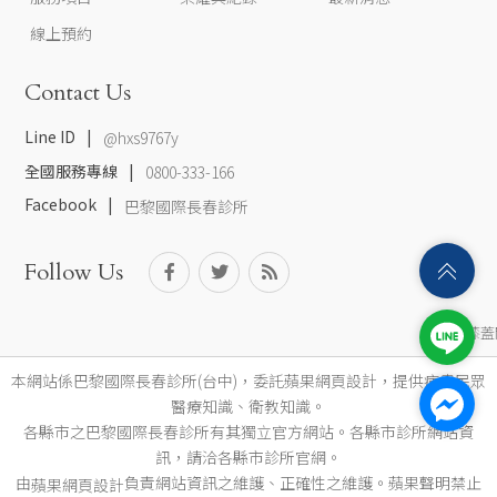
線上預約
Contact Us
Line ID
@hxs9767y
全國服務專線
0800-333-166
Facebook
巴黎國際長春診所
Follow Us
膝蓋
本網站係巴黎國際長春診所(台中)，委託蘋果網頁設計，提供病患民眾
醫療知識、衛教知識。
各縣市之巴黎國際長春診所有其獨立官方網站。各縣市診所網站資
訊，請洽各縣市診所官網。
由
負責網站資訊之維護、正確性之維護。蘋果聲明禁止
蘋果網頁設計